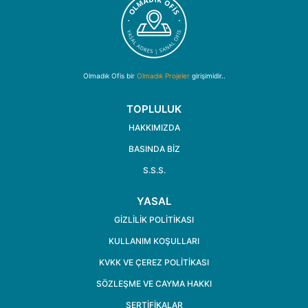
Olmadık Ofis bir
Olmadık Projeler
girişimidir..
TOPLULUK
HAKKIMIZDA
BASINDA BIZ
S.S.S.
YASAL
GIZLILIK POLITIKASI
KULLANIM KOŞULLARI
KVKK VE ÇEREZ POLITIKASI
SÖZLEŞME VE CAYMA HAKKI
SERTİFİKALAR