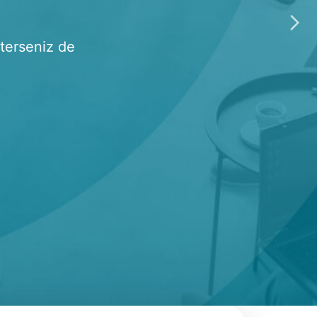
tup vize
eb sitesini