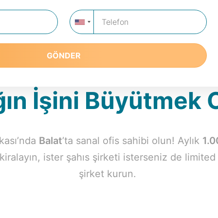
Telefon
GÖNDER
lmadık Ofis ile Ofisin San
ın İşini Büyütmek 
akası’nda
Balat
’ta sanal ofis sahibi olun! Aylık
1.0
kiralayın, ister şahıs şirketi isterseniz de limite
şirket kurun.