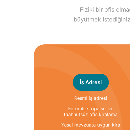
Fiziki bir ofis ol
büyütmek istediğiniz
İş Adresi
Resmi iş adresi
Faturalı, stopajsız ve
taahhütsüz ofis kiralama
Yasal mevzuata uygun kira