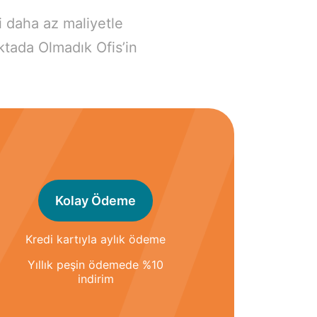
i daha az maliyetle
ktada Olmadık Ofis’in
Kolay Ödeme
Kredi kartıyla aylık ödeme
Yıllık peşin ödemede %10
indirim