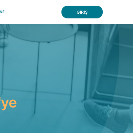
NE
GİRİŞ