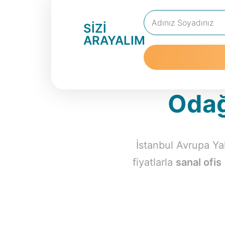
Adınız Soyadınız
SİZİ
ARAYALIM
O
Odağ
İstanbul Avrupa Y
fiyatlarla
sanal ofis