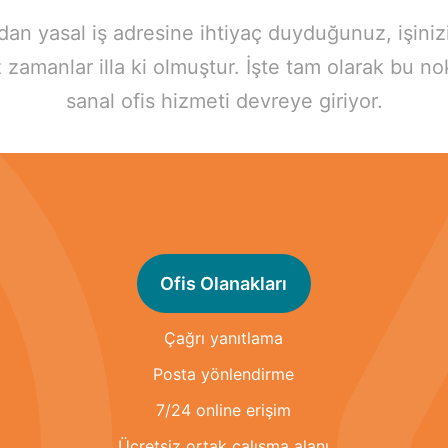
madan yasal iş adresine ihtiyaç duyduğunuz, işiniz
 zamanlar illa ki olmuştur. İşte tam olarak bu no
sanal ofis hizmeti devreye giriyor.
Ofis Olanakları
Çağrı yanıtlama
Posta yönlendirme
7/24 online erişim
Ücretsiz ortak çalışma alanı