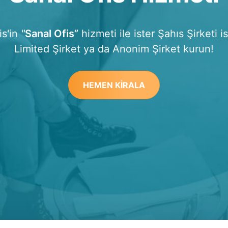
a'da sunduğumuz şirket kurulum hizmeti, star
ğı ve payroll hizmetleri için Usual Investments w
ziyaret edebilirsiniz
İNCELE