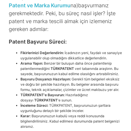
Patent ve Marka Kurumu
na)
başvurmanız
gerekmektedir. Peki, bu süreç nasıl işler? İşte
patent ve marka tescili almak için izlemeniz
gereken adımlar:
Patent Başvuru Süreci:
Fikirlerinizi Değerlendirin:
İcadınızın yeni, faydalı ve sanayiye
uygulanabilir olup olmadığını dikkatlice değerlendirin.
Arama Yapın:
Benzer bir buluşun daha önce patentlenip
patentlenmediğini
TÜRKPATENT
veri tabanında araştırın. Bu
sayede, başvurunuzun kabul edilme olasılığını artırabilirsiniz.
Başvuru Dosyanızı Hazırlayın:
Gerekli tüm belgeleri eksiksiz
ve doğru bir şekilde hazırlayın. Bu belgeler arasında başvuru
formu, teknik açıklamalar, çizimler ve ücret makbuzu yer alır.
TÜRKPATENT'e Başvurun:
Hazırladığınız
dosyayı
TÜRKPATENT
'e sunun.
İnceleme Süreci:
TÜRKPATENT, başvurunuzun şartlara
uygunluğunu detaylı bir şekilde inceler.
Karar:
Başvurunuzun kabulü veya reddi konusunda
bilgilendirilirsiniz. Kabul edilmesi durumunda patent belgenizi
alırsınız.